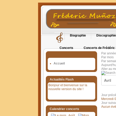
Biographie
Discographie
Concerts
Concerts de Frédéric
Par année
Orgues en Cévennes
Par mois
Par semai
Accueil
Aujourd'hu
Aller au m
Actualités Flash
Bonjour et bienvenue sur la
nouvelle version du site !
Jour préc
Mercredi 0
Jour suiva
Aucun évè
Calendrier concerts
Août