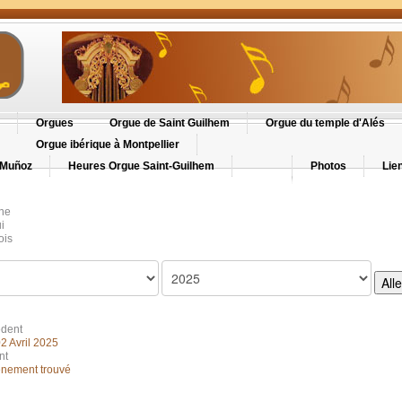
Orgues
Orgue de Saint Guilhem
Orgue du temple d'Alés
Orgue ibérique à Montpellier
 Muñoz
Heures Orgue Saint-Guilhem
Photos
Lie
ne
i
ois
All
édent
2 Avril 2025
nt
nement trouvé