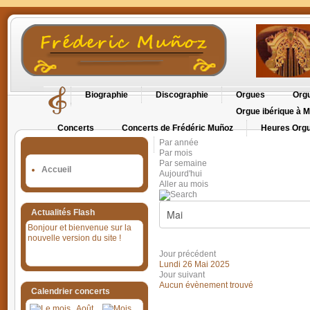
Biographie
Discographie
Orgues
Orgu
Orgue ibérique à M
Concerts
Concerts de Frédéric Muñoz
Heures Orgu
Par année
Orgues en Cévennes
Par mois
Par semaine
Accueil
Aujourd'hui
Aller au mois
Actualités Flash
Bonjour et bienvenue sur la
nouvelle version du site !
Jour précédent
Lundi 26 Mai 2025
Jour suivant
Aucun évènement trouvé
Calendrier concerts
Août