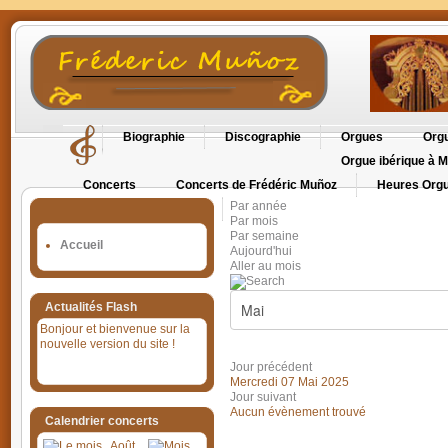
Biographie
Discographie
Orgues
Orgu
Orgue ibérique à M
Concerts
Concerts de Frédéric Muñoz
Heures Orgu
Par année
Orgues en Cévennes
Par mois
Par semaine
Accueil
Aujourd'hui
Aller au mois
Actualités Flash
Bonjour et bienvenue sur la
nouvelle version du site !
Jour précédent
Mercredi 07 Mai 2025
Jour suivant
Aucun évènement trouvé
Calendrier concerts
Août