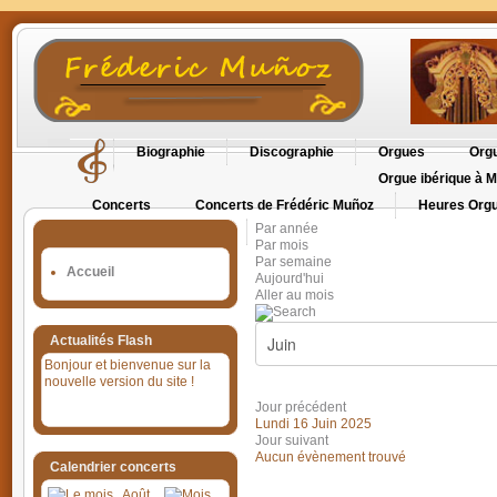
Biographie
Discographie
Orgues
Orgu
Orgue ibérique à M
Concerts
Concerts de Frédéric Muñoz
Heures Orgu
Par année
Orgues en Cévennes
Par mois
Par semaine
Accueil
Aujourd'hui
Aller au mois
Actualités Flash
Bonjour et bienvenue sur la
nouvelle version du site !
Jour précédent
Lundi 16 Juin 2025
Jour suivant
Aucun évènement trouvé
Calendrier concerts
Août