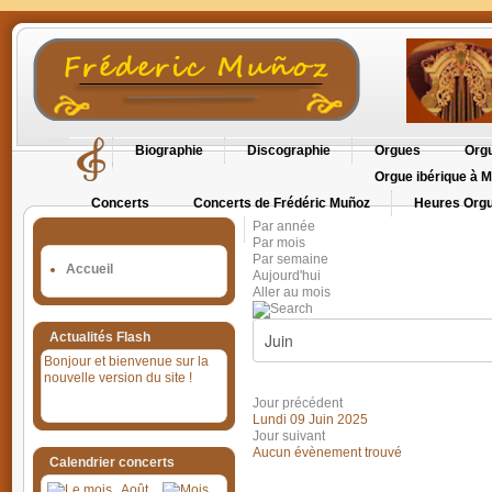
Biographie
Discographie
Orgues
Orgu
Orgue ibérique à M
Concerts
Concerts de Frédéric Muñoz
Heures Orgu
Par année
Orgues en Cévennes
Par mois
Par semaine
Accueil
Aujourd'hui
Aller au mois
Actualités Flash
Bonjour et bienvenue sur la
nouvelle version du site !
Jour précédent
Lundi 09 Juin 2025
Jour suivant
Aucun évènement trouvé
Calendrier concerts
Août