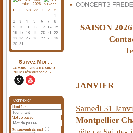
CONCERTS FREDE
2026
D
L
Ma
Me
J
V
S
:
1
2
3
4
5
6
7
8
SAISON 20
9
10
11
12
13
14
15
16
17
18
19
20
21
22
Conta
23
24
25
26
27
28
29
30
31
Te
Suivez Moi ....
Je vous invite à me suivre
sur les réseaux sociaux
JANVIER
Connexion
Samedi 31 Janv
Identifiant
Montpellier Cha
Mot de passe
Fête de Sainte-
Se souvenir de moi