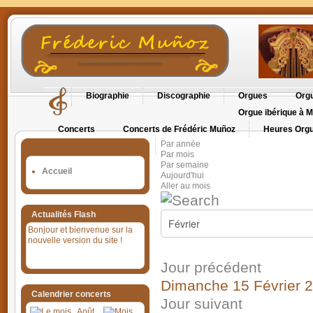
Biographie
Discographie
Orgues
Orgu
Orgue ibérique à M
Concerts
Concerts de Frédéric Muñoz
Heures Orgu
Par année
Orgues en Cévennes
Par mois
Par semaine
Accueil
Aujourd'hui
Aller au mois
Actualités Flash
Bonjour et bienvenue sur la
nouvelle version du site !
Jour précédent
Dimanche 15 Février 
Calendrier concerts
Jour suivant
Août