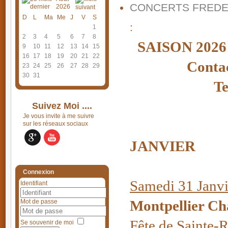
CONCERTS FREDE
2026
D
L
Ma
Me
J
V
S
:
1
2
3
4
5
6
7
8
SAISON 20
9
10
11
12
13
14
15
16
17
18
19
20
21
22
Conta
23
24
25
26
27
28
29
30
31
Te
Suivez Moi ....
Je vous invite à me suivre
sur les réseaux sociaux
JANVIER
Connexion
Samedi 31 Janv
Identifiant
Montpellier Cha
Mot de passe
Fête de Sainte-
Se souvenir de moi