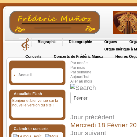
Biographie
Discographie
Orgues
Orgu
Orgue ibérique à M
Concerts
Concerts de Frédéric Muñoz
Heures Orgu
Par année
Orgues en Cévennes
Par mois
Par semaine
Accueil
Aujourd'hui
Aller au mois
Actualités Flash
Bonjour et bienvenue sur la
nouvelle version du site !
Jour précédent
Mercredi 18 Février 2
Calendrier concerts
Jour suivant
Août