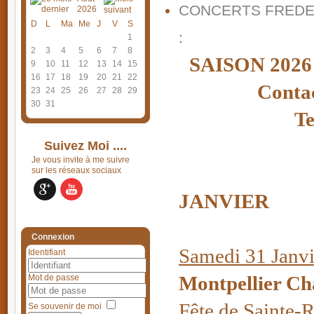
CONCERTS FREDE
2026
D
L
Ma
Me
J
V
S
:
1
2
3
4
5
6
7
8
SAISON 20
9
10
11
12
13
14
15
16
17
18
19
20
21
22
Conta
23
24
25
26
27
28
29
30
31
Te
Suivez Moi ....
Je vous invite à me suivre
sur les réseaux sociaux
JANVIER
Connexion
Samedi 31 Janv
Identifiant
Montpellier Cha
Mot de passe
Fête de Sainte-
Se souvenir de moi