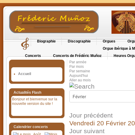
Biographie
Discographie
Orgues
Orgu
Orgue ibérique à M
Concerts
Concerts de Frédéric Muñoz
Heures Orgu
Par année
Orgues en Cévennes
Par mois
Par semaine
Accueil
Aujourd'hui
Aller au mois
Actualités Flash
Bonjour et bienvenue sur la
nouvelle version du site !
Jour précédent
Vendredi 20 Février 2
Calendrier concerts
Jour suivant
Août