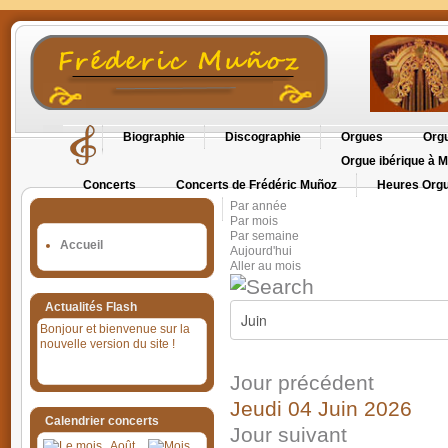
Biographie
Discographie
Orgues
Orgu
Orgue ibérique à M
Concerts
Concerts de Frédéric Muñoz
Heures Orgu
Par année
Orgues en Cévennes
Par mois
Par semaine
Accueil
Aujourd'hui
Aller au mois
Actualités Flash
Bonjour et bienvenue sur la
nouvelle version du site !
Jour précédent
Jeudi 04 Juin 2026
Calendrier concerts
Jour suivant
Août