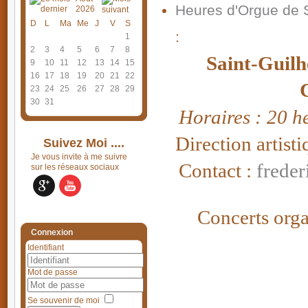
Heures d'Orgue de S
2026
D
L
Ma
Me
J
V
S
:
1
2
3
4
5
6
7
8
Saint-Guilh
9
10
11
12
13
14
15
16
17
18
19
20
21
22
23
24
25
26
27
28
29
30
31
Horaires : 20 h
Direction artist
Suivez Moi ....
Je vous invite à me suivre
Contact :
frede
sur les réseaux sociaux
Concerts org
Connexion
Identifiant
Mot de passe
Se souvenir de moi