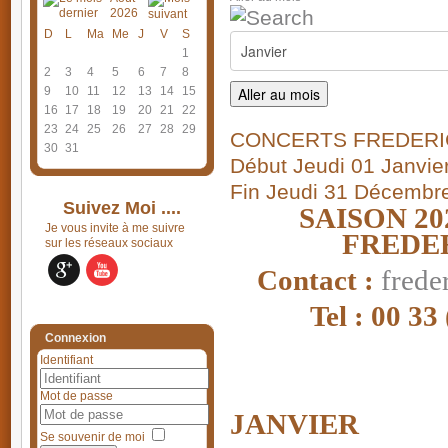
2026
D
L
Ma
Me
J
V
S
1
2
3
4
5
6
7
8
9
10
11
12
13
14
15
Aller au mois
16
17
18
19
20
21
22
23
24
25
26
27
28
29
CONCERTS FREDERI
30
31
Début Jeudi 01 Janvie
Fin Jeudi 31 Décembr
Suivez Moi ....
SAISON 2
Je vous invite à me suivre
FREDE
sur les réseaux sociaux
Contact :
fred
Tel : 00 33
Connexion
Identifiant
Mot de passe
JANVIER
Se souvenir de moi