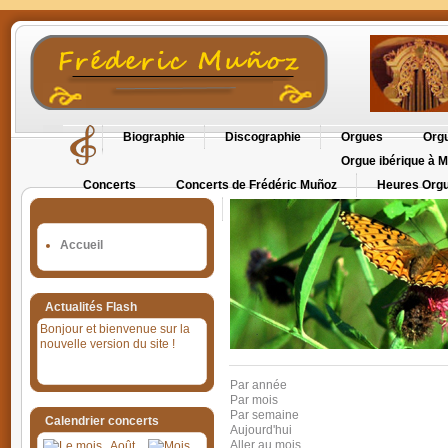
Biographie
Discographie
Orgues
Orgu
Orgue ibérique à M
Concerts
Concerts de Frédéric Muñoz
Heures Orgu
Orgues en Cévennes
Accueil
Actualités Flash
Bonjour et bienvenue sur la
nouvelle version du site !
Par année
Par mois
Par semaine
Calendrier concerts
Aujourd'hui
Aller au mois
Août