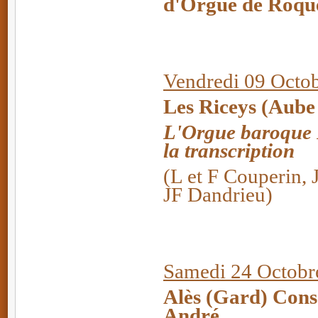
d'Orgue de Roqu
Vendredi 09 Octo
Les Riceys (Aub
L'Orgue baroque F
la transcription
(L et F Couperin, 
JF Dandrieu)
Samedi 24 Octobre
Alès (Gard) Cons
André